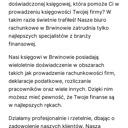
doświadczonej księgowej, która pomoże Ci w
prowadzeniu księgowości Twojej firmy? W
takim razie świetnie trafiłeś! Nasze biuro
rachunkowe w Brwinowie zatrudnia tylko
najlepszych specjalistów z branży
finansowej.
Nasi księgowi w Brwinowie posiadają
wieloletnie doświadczenie w obszarach
takich jak prowadzenie rachunkowości firm,
deklaracje podatkowe, rozliczanie
pracowników oraz wiele innych. Dzięki nim
możesz mieć pewność, że Twoje finanse są
w najlepszych rękach.
Działamy profesjonalnie i rzetelnie, dbając o
zadowolenie naszych klientów. Nasza