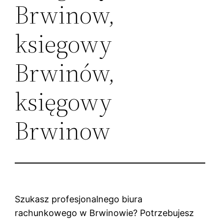
Brwinow,
ksiegowy
Brwinów,
księgowy
Brwinow
Szukasz profesjonalnego biura
rachunkowego w Brwinowie? Potrzebujesz