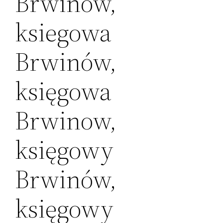
Brwinow,
ksiegowa
Brwinów,
księgowa
Brwinow,
księgowy
Brwinów,
księgowy