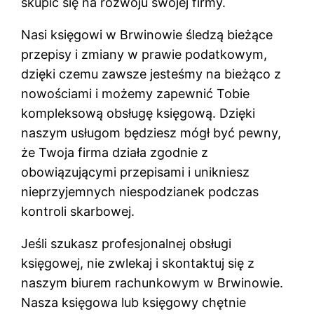
skupić się na rozwoju swojej firmy.
Nasi księgowi w Brwinowie śledzą bieżące
przepisy i zmiany w prawie podatkowym,
dzięki czemu zawsze jesteśmy na bieżąco z
nowościami i możemy zapewnić Tobie
kompleksową obsługę księgową. Dzięki
naszym usługom będziesz mógł być pewny,
że Twoja firma działa zgodnie z
obowiązującymi przepisami i unikniesz
nieprzyjemnych niespodzianek podczas
kontroli skarbowej.
Jeśli szukasz profesjonalnej obsługi
księgowej, nie zwlekaj i skontaktuj się z
naszym biurem rachunkowym w Brwinowie.
Nasza księgowa lub księgowy chętnie