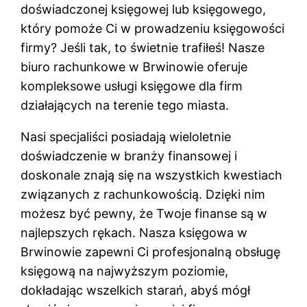
doświadczonej księgowej lub księgowego,
który pomoże Ci w prowadzeniu księgowości
firmy? Jeśli tak, to świetnie trafiłeś! Nasze
biuro rachunkowe w Brwinowie oferuje
kompleksowe usługi księgowe dla firm
działających na terenie tego miasta.
Nasi specjaliści posiadają wieloletnie
doświadczenie w branży finansowej i
doskonale znają się na wszystkich kwestiach
związanych z rachunkowością. Dzięki nim
możesz być pewny, że Twoje finanse są w
najlepszych rękach. Nasza księgowa w
Brwinowie zapewni Ci profesjonalną obsługę
księgową na najwyższym poziomie,
dokładając wszelkich starań, abyś mógł