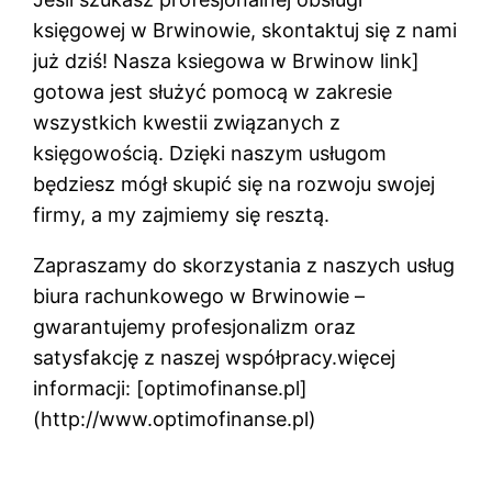
księgowej w Brwinowie, skontaktuj się z nami
już dziś! Nasza ksiegowa w Brwinow link]
gotowa jest służyć pomocą w zakresie
wszystkich kwestii związanych z
księgowością. Dzięki naszym usługom
będziesz mógł skupić się na rozwoju swojej
firmy, a my zajmiemy się resztą.
Zapraszamy do skorzystania z naszych usług
biura rachunkowego w Brwinowie –
gwarantujemy profesjonalizm oraz
satysfakcję z naszej współpracy.więcej
informacji: [optimofinanse.pl]
(http://www.optimofinanse.pl)