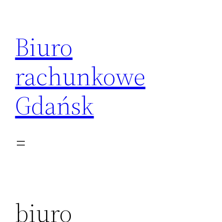
Przejdź
do
Biuro
treści
rachunkowe
Gdańsk
biuro