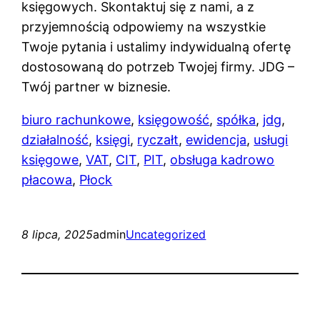
księgowych. Skontaktuj się z nami, a z
przyjemnością odpowiemy na wszystkie
Twoje pytania i ustalimy indywidualną ofertę
dostosowaną do potrzeb Twojej firmy. JDG –
Twój partner w biznesie.
biuro rachunkowe
,
księgowość
,
spółka
,
jdg
,
działalność
,
księgi
,
ryczałt
,
ewidencja
,
usługi
księgowe
,
VAT
,
CIT
,
PIT
,
obsługa kadrowo
płacowa
,
Płock
8 lipca, 2025
admin
Uncategorized