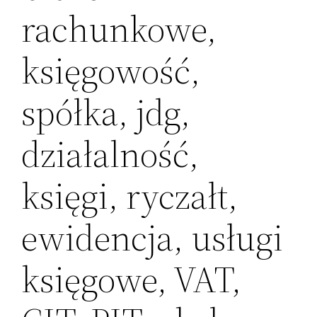
rachunkowe,
księgowość,
spółka, jdg,
działalność,
księgi, ryczałt,
ewidencja, usługi
księgowe, VAT,