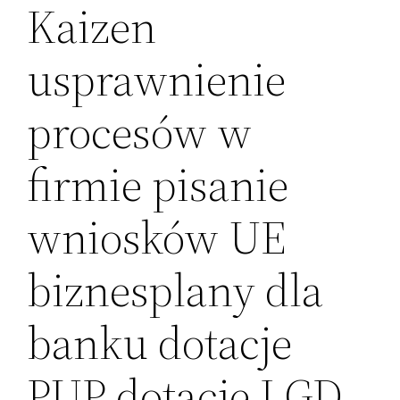
Kaizen
usprawnienie
procesów w
firmie pisanie
wniosków UE
biznesplany dla
banku dotacje
PUP dotacje LGD