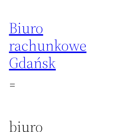
Przejdź
do
Biuro
treści
rachunkowe
Gdańsk
biuro