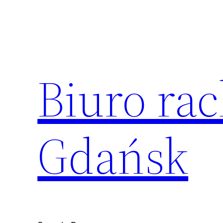
Przejdź
do
treści
Biuro ra
Gdańsk