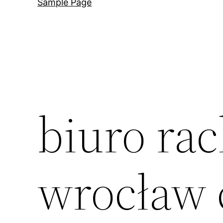
Sample Page
biuro ra
wrocław 