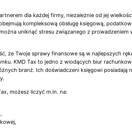
nerem dla każdej firmy, niezależnie od jej wielkości
 obejmują kompleksową obsługę księgową, podatkow
ożna uniknąć stresu związanego z prowadzeniem wł
ść, że Twoje sprawy finansowe są w najlepszych ręka
nku. KMD Tax to jedno z wiodących biur rachunkowy
różnych branż. Ich doświadczeni księgowi posiadają n
y.
x, możesz liczyć m.in. na:
,
tkowej,