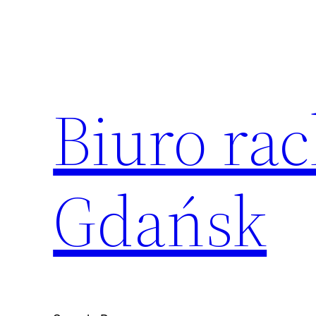
Przejdź
do
treści
Biuro ra
Gdańsk