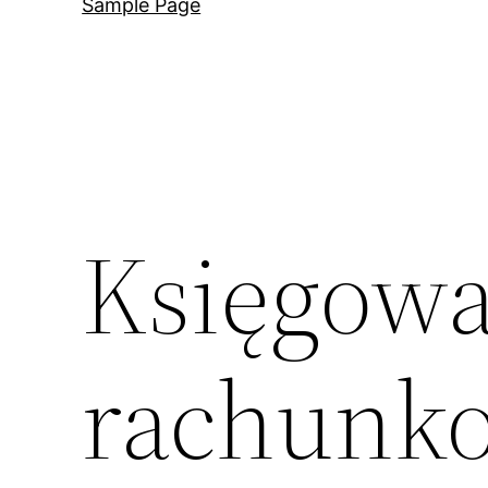
Sample Page
Księgowa
rachunko