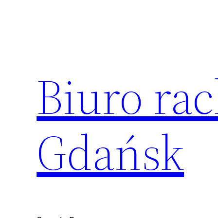
Przejdź
do
treści
Biuro ra
Gdańsk