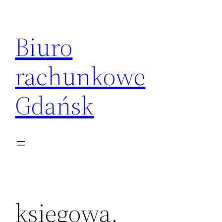
Przejdź
do
Biuro
treści
rachunkowe
Gdańsk
księgowa,