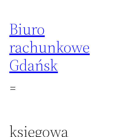
Przejdź
do
Biuro
treści
rachunkowe
Gdańsk
księgowa