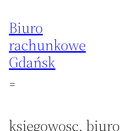
Przejdź
do
Biuro
treści
rachunkowe
Gdańsk
ksiegowosc, biuro