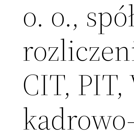
o. o., sp
rozlicze
CIT, PIT,
kadrowo-