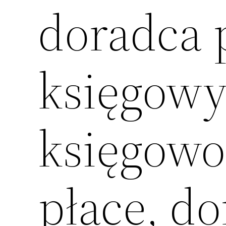
doradca 
księgowy
księgowoś
płace, d