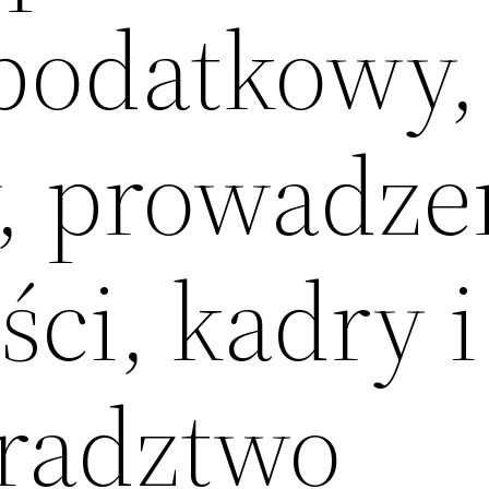
podatkowy,
, prowadze
ci, kadry i
oradztwo