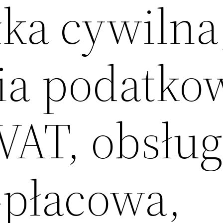
ółka cywilna
nia podatko
 VAT, obsłu
płacowa,