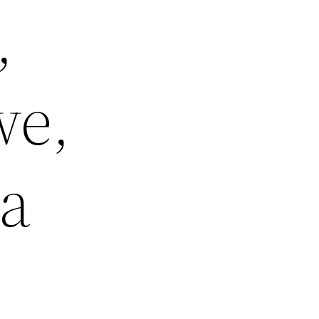
,
we,
ga