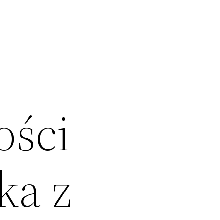
ości
ka z