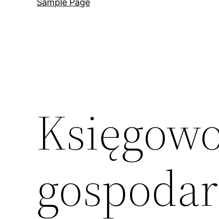
Sample Page
Księgowo
gospodar