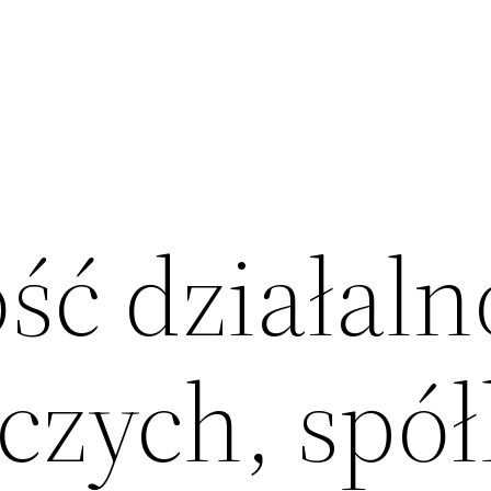
ść działaln
czych, spół