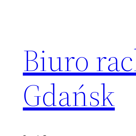
Przejdź
do
treści
Biuro ra
Gdańsk