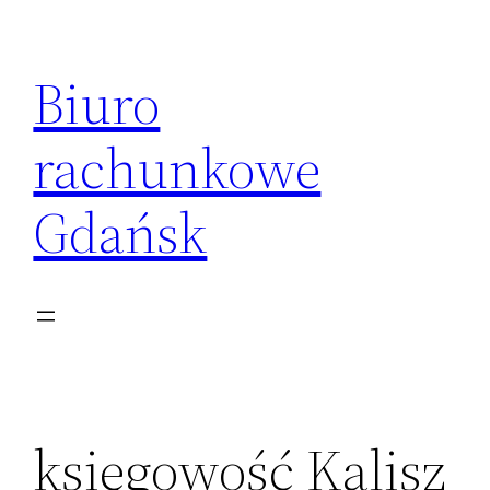
Przejdź
do
Biuro
treści
rachunkowe
Gdańsk
księgowość Kalisz