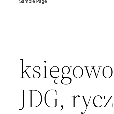
Sample Page
księgowoś
JDG, rycz