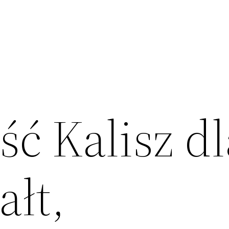
ć Kalisz dl
ałt,