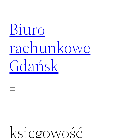
Przejdź
do
Biuro
treści
rachunkowe
Gdańsk
księgowość