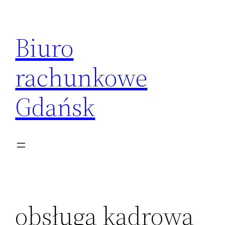
Przejdź
do
Biuro
treści
rachunkowe
Gdańsk
obsługa kadrowa