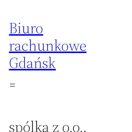
Przejdź
do
Biuro
treści
rachunkowe
Gdańsk
spólka z o.o.,