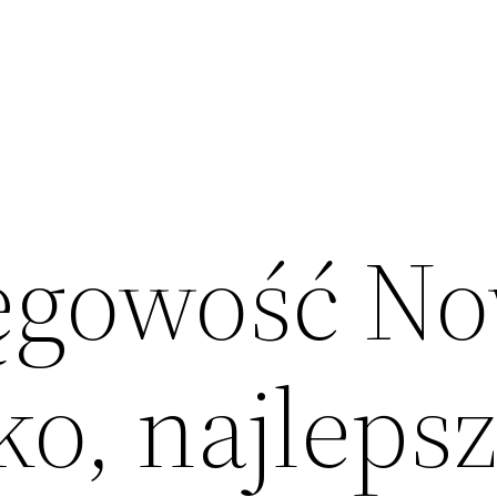
ięgowość N
o, najleps