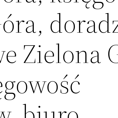
Góra, dorad
e Zielona 
ięgowość
, biuro