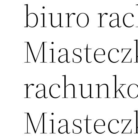
biuro r
Miastecz
rachunk
Miastecz