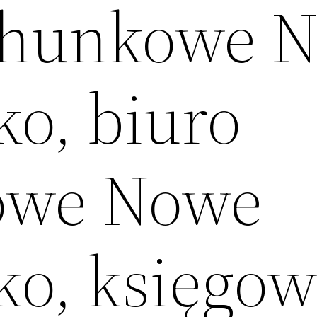
achunkowe 
ko, biuro
owe Nowe
ko, księgo