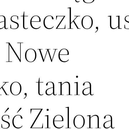
steczko, us
e Nowe
o, tania
ść Zielona