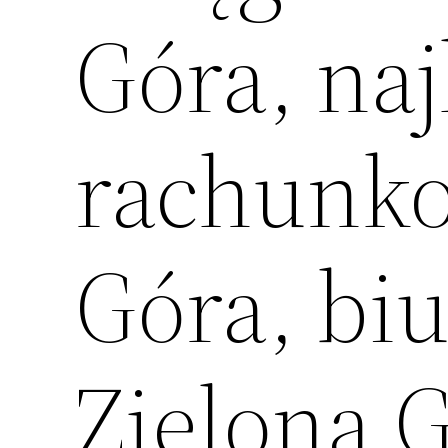
Góra, naj
rachunko
Góra, bi
Zielona 