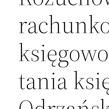
rachunk
księgowo
tania ks
Odrzańsk