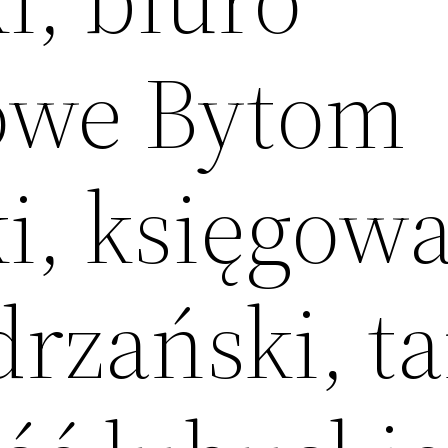
owe Bytom
i, księgow
rzański, ta