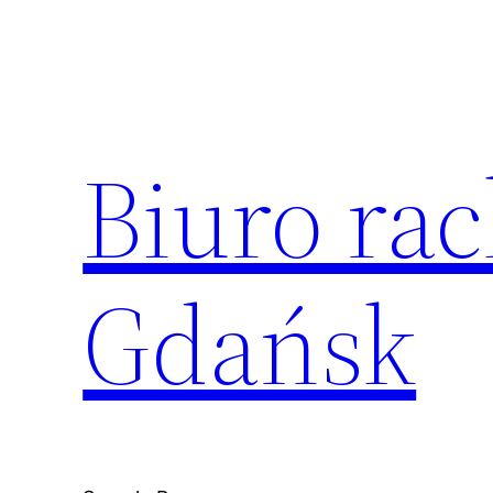
Przejdź
do
treści
Biuro ra
Gdańsk