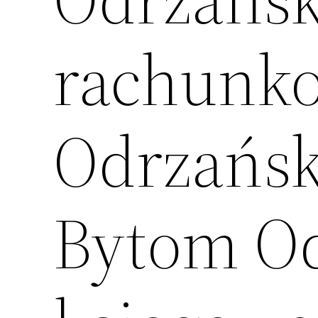
rachunk
Odrzańsk
Bytom Od