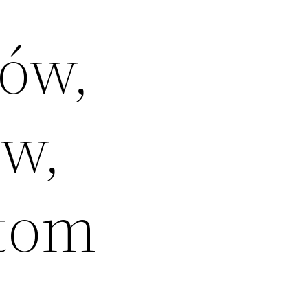
ów,
w,
ytom