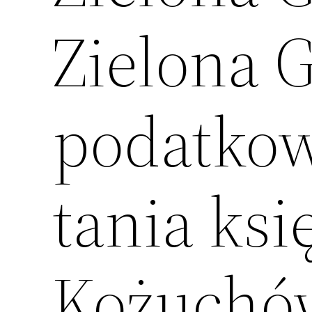
Zielona 
podatkow
tania ks
Kożuchów