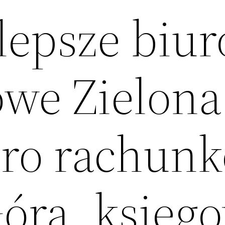
lepsze biur
we Zielona
uro rachun
Góra, księg