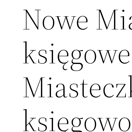
Nowe Mia
księgow
Miasteczk
księgowo