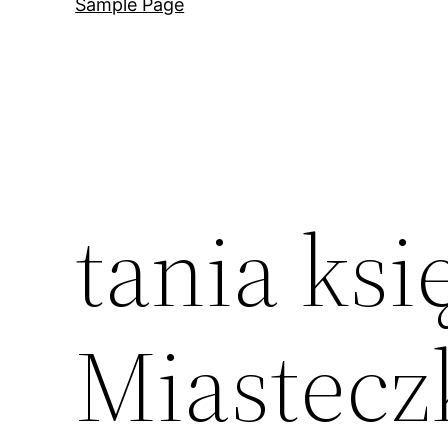
Sample Page
tania ks
Miasteczk