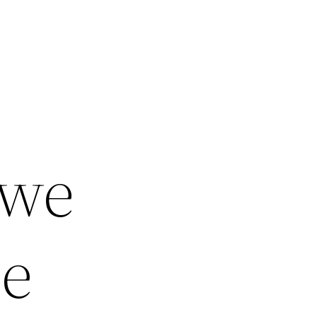
owe
ze