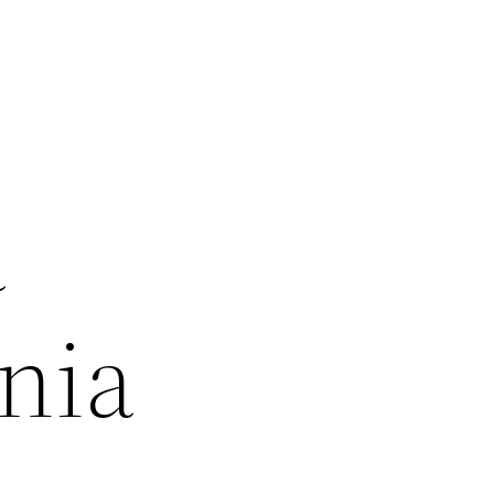
a
nia