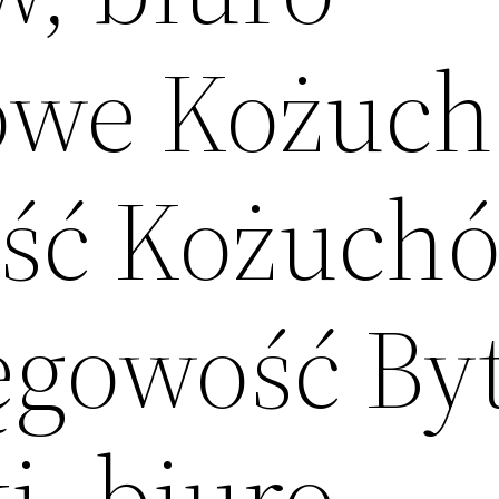
owe Kożuch
ść Kożuchó
ięgowość B
i, biuro