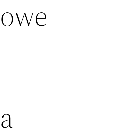
Nowe
wa