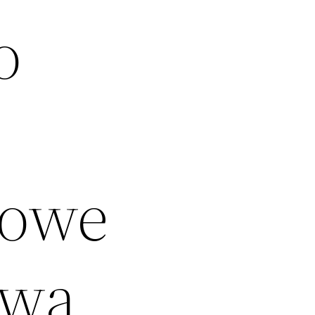
o
kowe
owa