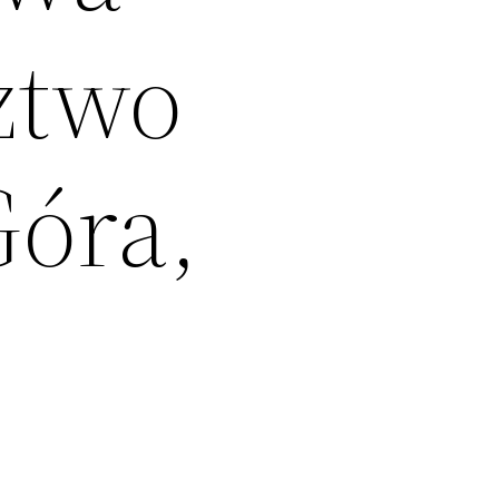
ztwo
Góra,