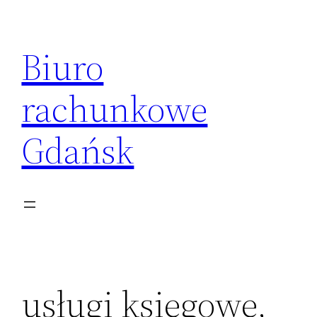
Przejdź
do
Biuro
treści
rachunkowe
Gdańsk
usługi księgowe,