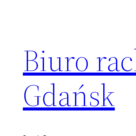
Przejdź
do
treści
Biuro ra
Gdańsk