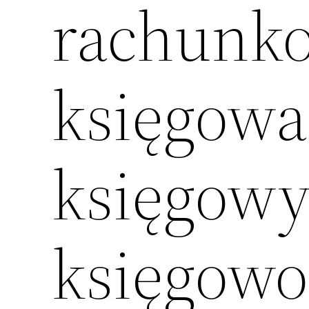
rachunk
księgowa
księgowy
księgowoś