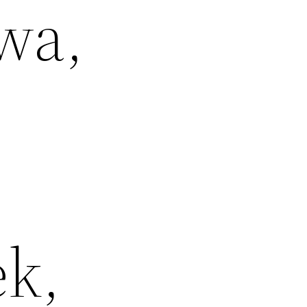
wa,
,
ek,