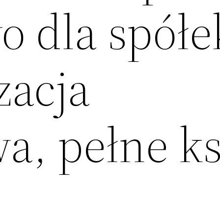
o dla spółe
zacja
a, pełne ks