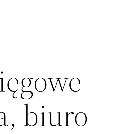
sięgowe
, biuro