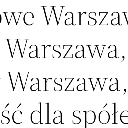
owe Warsza
 Warszawa,
 Warszawa
ć dla spół