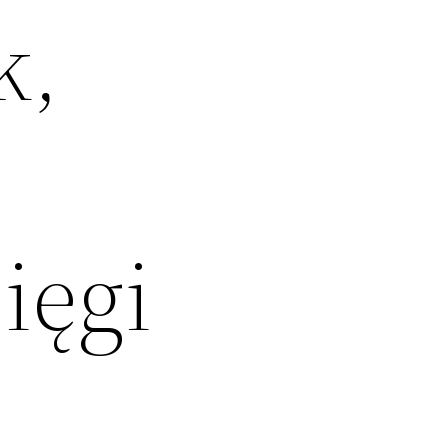
k,
ięgi