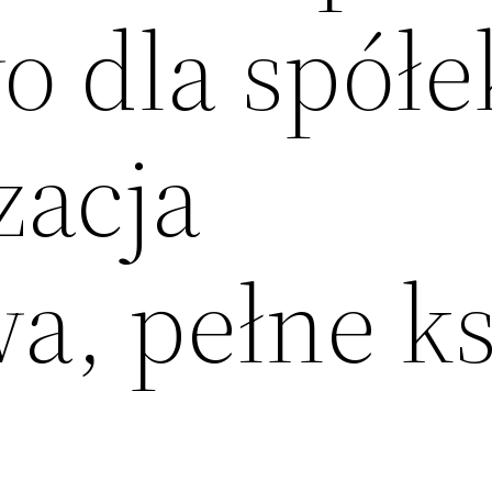
o dla spółe
zacja
a, pełne ks