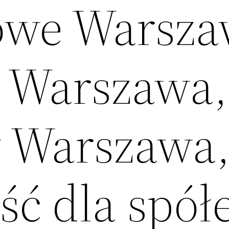
owe Warsza
 Warszawa,
 Warszawa
ć dla spół