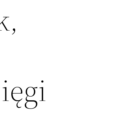
k,
ięgi