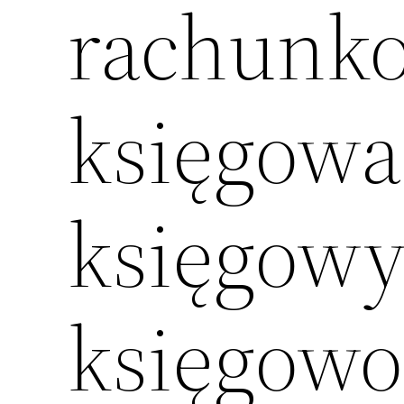
rachunk
księgowa
księgowy
księgowoś