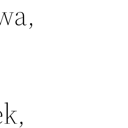
wa,
,
ek,