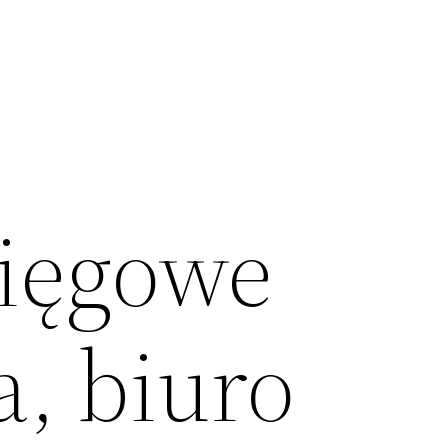
sięgowe
, biuro