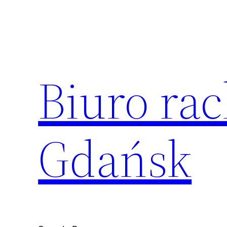
Przejdź
do
treści
Biuro ra
Gdańsk