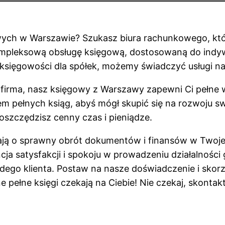
wych w Warszawie? Szukasz biura rachunkowego, któr
pleksową obsługę księgową, dostosowaną do indywid
 księgowości dla spółek, możemy świadczyć usługi n
ja firma, nasz księgowy z Warszawy zapewni Ci pełne 
 pełnych ksiąg, abyś mógł skupić się na rozwoju sw
oszczędzisz cenny czas i pieniądze.
ają o sprawny obrót dokumentów i finansów w Twojej f
ja satysfakcji i spokoju w prowadzeniu działalnoś
dego klienta. Postaw na nasze doświadczenie i skorz
pełne księgi czekają na Ciebie! Nie czekaj, skontaktu