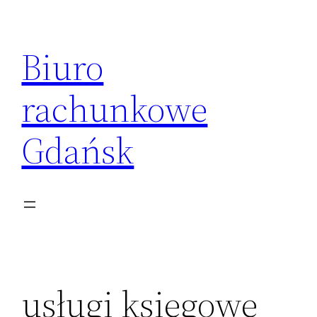
Przejdź
do
Biuro
treści
rachunkowe
Gdańsk
usługi księgowe