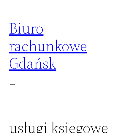
Przejdź
do
Biuro
treści
rachunkowe
Gdańsk
usługi księgowe